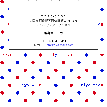
〒５４５-００５２
大阪市阿倍野区阿倍野筋１-５-３６
アベノセンタービルＢ１
理容室 モカ
tel 06-6641-6451
E-mail
info@riyo-moka.com