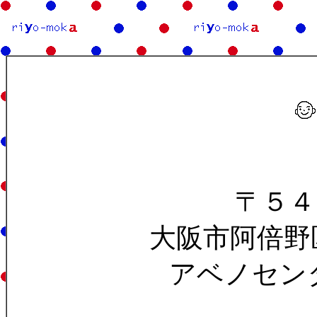
〒５４
大阪市阿倍野区
アベノセン