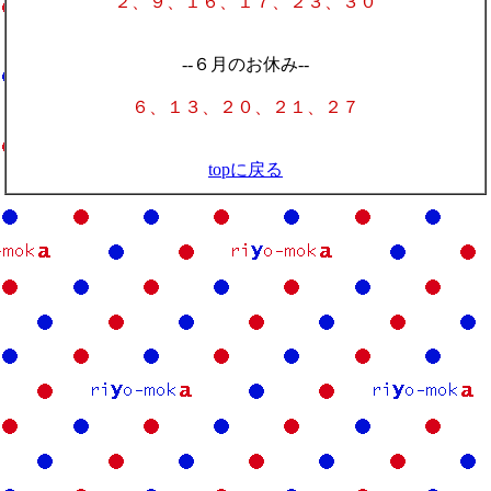
２、９、１６、１７、２３、３０
--６月のお休み--
６、１３、２０、２１、２７
topに戻る